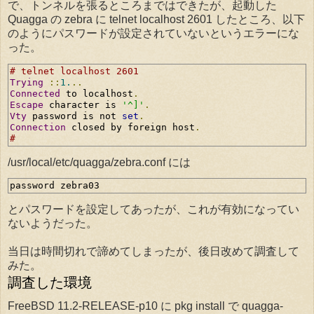
で、トンネルを張るところまではできたが、起動した
Quagga の zebra に telnet localhost 2601 したところ、以下
のようにパスワードが設定されていないというエラーにな
った。
# telnet localhost 2601
Trying
::
1.
..
Connected
 to localhost
.
Escape
 character is 
'^]'
.
Vty
 password is not 
set
.
Connection
 closed by foreign host
.
# 
/usr/local/etc/quagga/zebra.conf には
password zebra03
とパスワードを設定してあったが、これが有効になってい
ないようだった。
当日は時間切れで諦めてしまったが、後日改めて調査して
みた。
調査した環境
FreeBSD 11.2-RELEASE-p10 に pkg install で quagga-