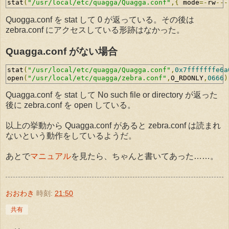
stat
(
"/usr/local/etc/quagga/Quagga.conf"
,{
 mode
=-
rw
---
Quogga.conf を stat して 0 が返っている。その後は
zebra.conf にアクセスしている形跡はなかった。
Quagga.conf がない場合
stat
(
"/usr/local/etc/quagga/Quagga.conf"
,
0x7fffffffe6a
open
(
"/usr/local/etc/quagga/zebra.conf"
,
O_RDONLY
,
0666
)
Quagga.conf を stat して No such file or directory が返った
後に zebra.conf を open している。
以上の挙動から Quagga.conf があると zebra.conf は読まれ
ないという動作をしているようだ。
あとで
マニュアル
を見たら、ちゃんと書いてあった……。
おおわき
時刻:
21:50
共有