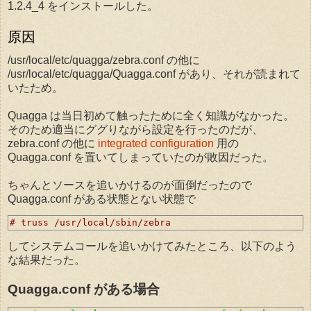
1.2.4_4 をインストールした。
原因
/usr/local/etc/quagga/zebra.conf の他に
/usr/local/etc/quagga/Quagga.conf があり、それが読まれて
いたため。
Quagga は当日初めて触ったために全く知識がなかった。
そのため適当にググりながら設定を行ったのだが、
zebra.conf の他に
integrated configuration
用の
Quagga.conf を置いてしまっていたのが敗因だった。
ちゃんとソースを追いかけるのが面倒だったので
Quagga.conf がある状態とない状態で
# truss /usr/local/sbin/zebra
してシステムコールを追いかけてみたところ、以下のよう
な結果だった。
Quagga.conf がある場合