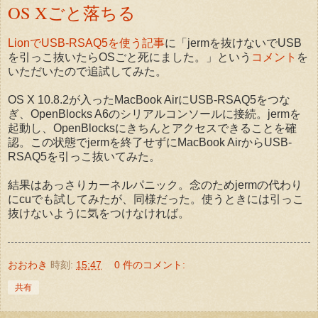
OS Xごと落ちる
LionでUSB-RSAQ5を使う記事
に「jermを抜けないでUSB
を引っこ抜いたらOSごと死にました。」という
コメント
を
いただいたので追試してみた。
OS X 10.8.2が入ったMacBook AirにUSB-RSAQ5をつな
ぎ、OpenBlocks A6のシリアルコンソールに接続。jermを
起動し、OpenBlocksにきちんとアクセスできることを確
認。この状態でjermを終了せずにMacBook AirからUSB-
RSAQ5を引っこ抜いてみた。
結果はあっさりカーネルパニック。念のためjermの代わり
にcuでも試してみたが、同様だった。使うときには引っこ
抜けないように気をつけなければ。
おおわき
時刻:
15:47
0 件のコメント:
共有